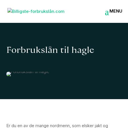
Forbrukslån til hagle
Er du en av de mange nordmenn, som elsker jakt og