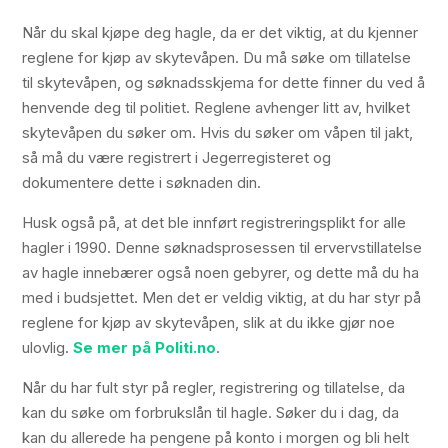
Når du skal kjøpe deg hagle, da er det viktig, at du kjenner
reglene for kjøp av skytevåpen. Du må søke om tillatelse
til skytevåpen, og søknadsskjema for dette finner du ved å
henvende deg til politiet. Reglene avhenger litt av, hvilket
skytevåpen du søker om. Hvis du søker om våpen til jakt,
så må du være registrert i Jegerregisteret og
dokumentere dette i søknaden din.
Husk også på, at det ble innført registreringsplikt for alle
hagler i 1990. Denne søknadsprosessen til ervervstillatelse
av hagle innebærer også noen gebyrer, og dette må du ha
med i budsjettet. Men det er veldig viktig, at du har styr på
reglene for kjøp av skytevåpen, slik at du ikke gjør noe
ulovlig.
Se mer på Politi.no
.
Når du har fult styr på regler, registrering og tillatelse, da
kan du søke om forbrukslån til hagle. Søker du i dag, da
kan du allerede ha pengene på konto i morgen og bli helt