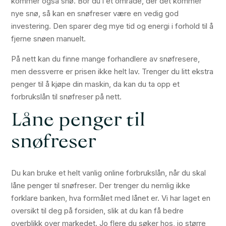
kommer også snø. Bor du i et område, der det kommer
nye snø, så kan en snøfreser være en vedig god
investering. Den sparer deg mye tid og energi i forhold til å
fjerne snøen manuelt.
På nett kan du finne mange forhandlere av snøfresere,
men dessverre er prisen ikke helt lav. Trenger du litt ekstra
penger til å kjøpe din maskin, da kan du ta opp et
forbrukslån til snøfreser på nett.
Låne penger til
snøfreser
Du kan bruke et helt vanlig online forbrukslån, når du skal
låne penger til snøfreser. Der trenger du nemlig ikke
forklare banken, hva formålet med lånet er. Vi har laget en
oversikt til deg på forsiden, slik at du kan få bedre
overblikk over markedet. Jo flere du søker hos, jo større