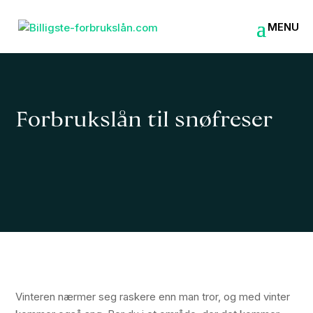
Forbrukslån til snøfreser
Vinteren nærmer seg raskere enn man tror, og med vinter