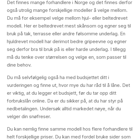
Det finnes mange forhandlere i Norge og det finnes derfor
også utrolig mange forskjellige modeller å velge mellom.
Du må for eksempel velge mellom hjul- eller beltedrevet
modell. Her er beltedrevet mest skånsom og egner seg til
bruk på tak, terrasse eller andre følsomme underlag. En
hjuldrevet modell har derimot bedre gripeevne og egner
seg derfor bra til bruk på is eller harde underlag. I tillegg
må du tenke over størrelsen og velge en, som passer til
dine behov.
Du må selvfølgelig også ha med budsjettet ditt i
vurderingen og finne ut, hvor mye du har råd til å låne. Det
er viktig, at du legger et budsjett, før du tar opp ditt
forbrukslån online. Da er du sikker på, at du har styr på
nedbetalingen. Undersøk alltid markedet nøye, når du
velger din snøfreser.
Du kan nemlig finne samme modell hos flere forhandlere til
helt forskjellige priser. Du kan med fordel bruke sider som