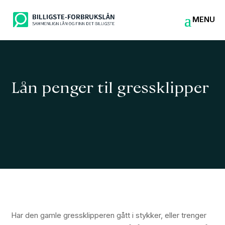
Lån penger til gressklipper
Har den gamle gressklipperen gått i stykker, eller trenger