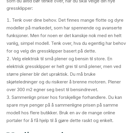
som du alltid bør tenke over, når du skal velge din nye
gressklipper:
Tenk over dine behov. Det finnes mange flotte og dyre
modeller på markedet, som har spennende og avanserte
funksjoner. Men for noen er det kanskje nok med en helt
vanlig, simpel modell. Tenk over, hva du egentlig har behov
for og velg din gressklipper basert på dette.
Velg elektrisk til små plener og bensin til store. En
elektrisk gressklipper er helt grei til små plener, men ved
større plener blir det upraktisk. Du må bruke
skjøteledninger og du risikerer å brenne motoren. Plener
over 300 m2 egner seg best til bensindrevet.
Sammenlign priser hos forskjellige forhandlere. Du kan
spare mye penger på å sammenligne prisen på samme
modell hos flere butikker. Bruk en av de mange online
portaler for å få hjelp til å gjøre dette raskt og enkelt.