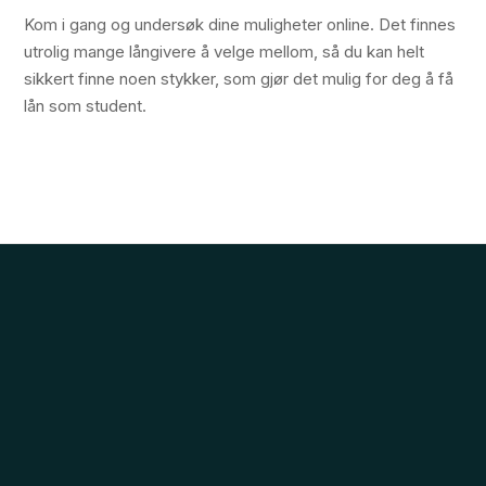
Kom i gang og undersøk dine muligheter online. Det finnes
utrolig mange långivere å velge mellom, så du kan helt
sikkert finne noen stykker, som gjør det mulig for deg å få
lån som student.
Billigste Forbrukslån